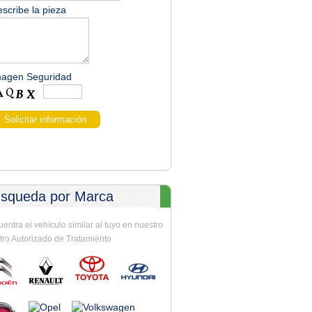
scribe la pieza
magen Seguridad
squeda por Marca
entra el vehículo similar al tuyo en nuestro
ro Autorizado de Tratamiento