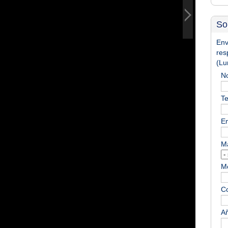
So
Env
res
(Lu
N
Te
Em
M
M
Co
Añ