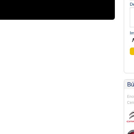
De
I
Bú
Encu
Cent