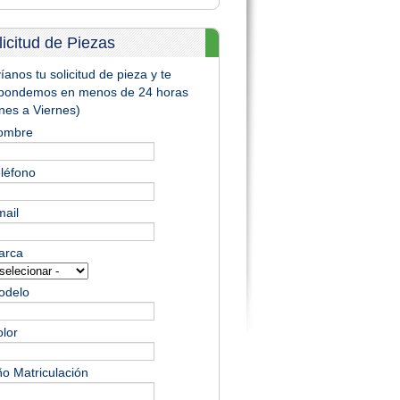
licitud de Piezas
íanos tu solicitud de pieza y te
pondemos en menos de 24 horas
nes a Viernes)
ombre
léfono
ail
arca
odelo
lor
o Matriculación