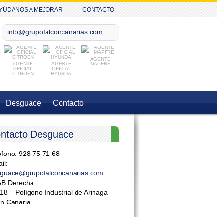
YÚDANOS A MEJORAR
CONTACTO
info@grupofalconcanarias.com
AGENTE
AGENTE
AGENTE
MAPFRE
OFICIAL
OFICIAL
CITROEN
HYUNDAI
Desguace
Contacto
ntacto Desguace
éfono: 928 75 71 68
il:
guace@grupofalconcanarias.com
6B Derecha
18 – Polígono Industrial de Arinaga
n Canaria