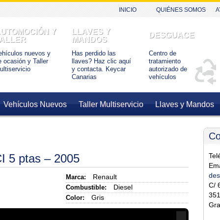
INICIO
QUIÉNES SOMOS
A
UTOMOCIÓN Y
LLAVES Y
DESGUACE
ALLER
MANDOS
ehículos nuevos y
Has perdido las
Centro de
e ocasión y Taller
llaves? Haz clic aquí
tratamiento
ultiservicio
y contacta. Keycar
autorizado de
Canarias
vehículos
Vehículos Nuevos
Taller Multiservicio
Llaves y Mandos
Co
I 5 ptas – 2005
Tel
Ema
des
Marca:
Renault
C/ 
Combustible:
Diesel
351
Color:
Gris
Gra