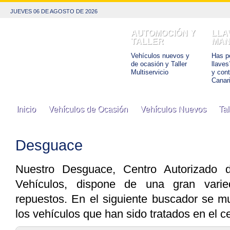
JUEVES 06 DE AGOSTO DE 2026
AUTOMOCIÓN Y
LLA
TALLER
MAN
Vehículos nuevos y
Has pe
de ocasión y Taller
llaves
Multiservicio
y con
Canar
Inicio
Vehículos de Ocasión
Vehículos Nuevos
Tal
Desguace
Nuestro Desguace, Centro Autorizado 
Vehículos, dispone de una gran vari
repuestos. En el siguiente buscador se m
los vehículos que han sido tratados en el ce