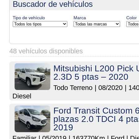
Buscador de vehículos
Tipo de vehículo
Marca
Color
48 vehículos disponibles
Mitsubishi L200 Pick 
2.3D 5 ptas – 2020
Todo Terreno
|
08/2020
|
14
Diesel
Ford Transit Custom 
plazas 2.0 TDCI 4 pta
2019
Familiar
|
05/2019
|
163770Km
|
Ford
|
Di