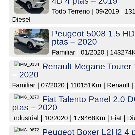
4D 4 ptas – 2019
Todo Terreno
|
09/2019
|
13
Diesel
Peugeot 5008 1.5 HD
ptas – 2020
Familiar
|
01/2020
|
143274
Renault Megane Tourer 
– 2020
Familiar
|
07/2020
|
110151Km
|
Renault
|
Fiat Talento Panel 2.0 D
ptas – 2020
Industrial
|
10/2020
|
179468Km
|
Fiat
|
Di
Peugeot Boxer L2H2 4 p