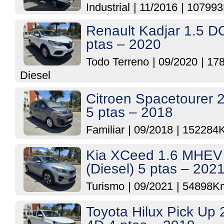
Industrial
|
11/2016
|
10799
Renault Kadjar 1.5 D
ptas – 2020
Todo Terreno
|
09/2020
|
17
Diesel
Citroen Spacetourer 
5 ptas – 2018
Familiar
|
09/2018
|
152284
Kia XCeed 1.6 MHEV
(Diesel) 5 ptas – 202
Turismo
|
09/2021
|
54898K
Toyota Hilux Pick Up 