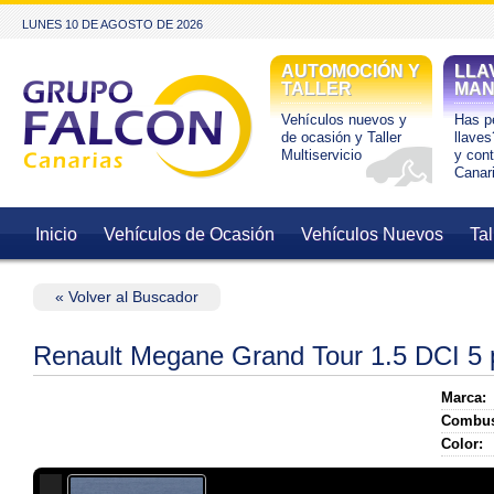
LUNES 10 DE AGOSTO DE 2026
AUTOMOCIÓN Y
LLA
TALLER
MAN
Vehículos nuevos y
Has pe
de ocasión y Taller
llaves
Multiservicio
y con
Canar
Inicio
Vehículos de Ocasión
Vehículos Nuevos
Tal
« Volver al Buscador
Renault Megane Grand Tour 1.5 DCI 5 
Marca:
Combus
Color: