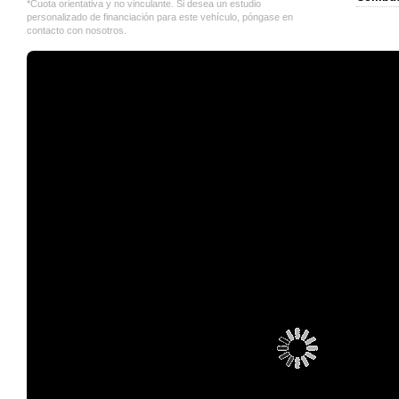
*Cuota orientativa y no vinculante. Si desea un estudio
personalizado de financiación para este vehículo, póngase en
contacto con nosotros.