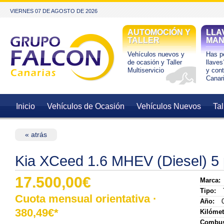
VIERNES 07 DE AGOSTO DE 2026
AUTOMOCIÓN Y
LLA
TALLER
MAN
Vehículos nuevos y
Has pe
de ocasión y Taller
llaves
Multiservicio
y con
Canar
Inicio
Vehículos de Ocasión
Vehículos Nuevos
Tal
« atrás
Kia XCeed 1.6 MHEV (Diesel) 5 
17.500,00€
Marca:
Tipo:
Cuota mensual orientativa ·
Año:
0
380,49
€*
Kilómet
Combus