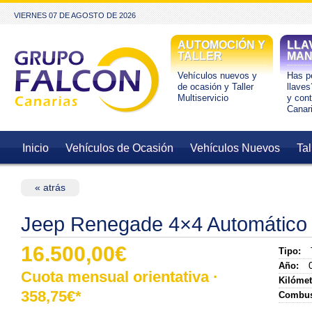
VIERNES 07 DE AGOSTO DE 2026
AUTOMOCIÓN Y
LLA
TALLER
MAN
Vehículos nuevos y
Has pe
de ocasión y Taller
llaves
Multiservicio
y con
Canar
Inicio
Vehículos de Ocasión
Vehículos Nuevos
Tal
« atrás
Jeep Renegade 4×4 Automático 
16.500,00€
Tipo:
Año:
0
Cuota mensual orientativa ·
Kilómet
358,75
€*
Combus