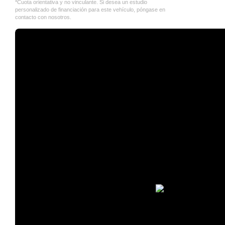
*Cuota orientativa y no vinculante. Si desea un estudio
personalizado de financiación para este vehículo, póngase en
contacto con nosotros.