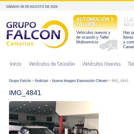
SÁBADO 08 DE AGOSTO DE 2026
AUTOMOCIÓN Y
LLA
TALLER
MAN
Vehículos nuevos y
Has pe
de ocasión y Taller
llaves
Multiservicio
y con
Canar
Inicio
Vehículos de Ocasión
Vehículos Nuevos
Tal
Grupo Falcón
>
Noticias
>
Nueva Imagen Exposición Citroen
> IMG_4841
IMG_4841